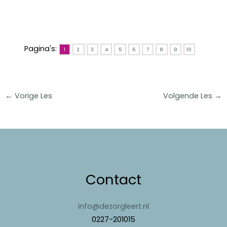
Pagina's:
1
2
3
4
5
6
7
8
9
10
←
Vorige Les
Volgende Les
→
Contact
info@dezorgleert.nl
0227-201015