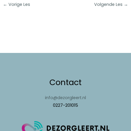
←
Vorige Les
Volgende Les
→
Contact
info@dezorgleert.nl
0227-201015