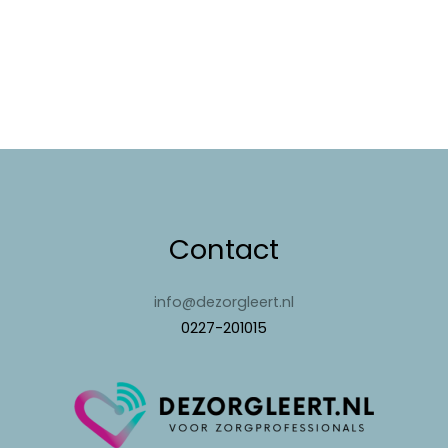
Contact
info@dezorgleert.nl
0227-201015