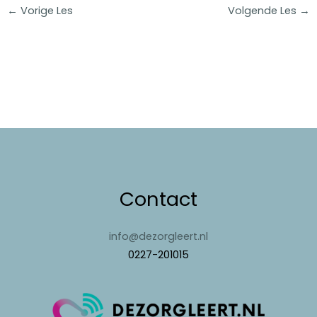
←
Vorige Les
Volgende Les
→
Contact
info@dezorgleert.nl
0227-201015