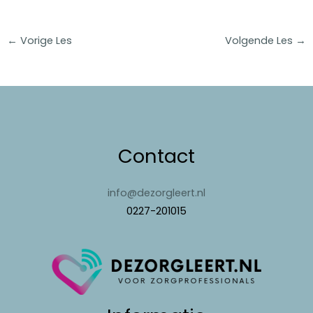
←
Vorige Les
Volgende Les
→
Contact
info@dezorgleert.nl
0227-201015