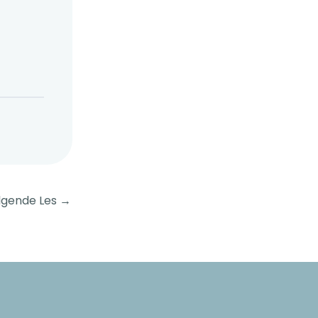
lgende Les
→