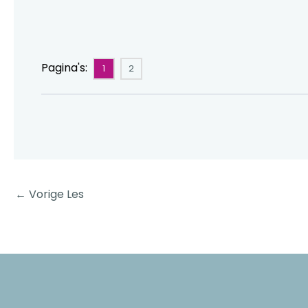
Pagina's:
1
2
←
Vorige Les