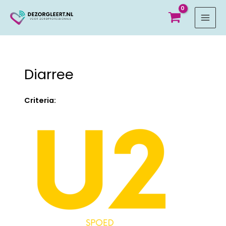
MAI
MEN
Diarree
Criteria: