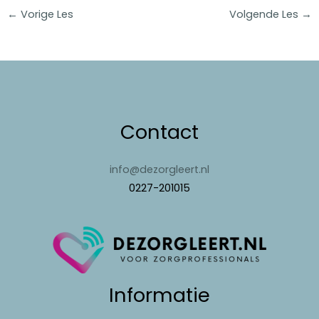
←
Vorige Les
Volgende Les
→
Contact
info@dezorgleert.nl
0227-201015
Informatie