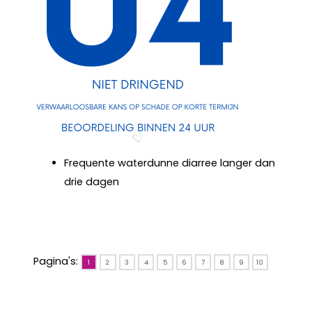
Frequente waterdunne diarree langer dan
drie dagen
Pagina's:
1
2
3
4
5
6
7
8
9
10